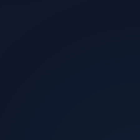
الزوار الذين يشترون
0.5%
الإيرادات الشهرية المقدرة
$11,100
العائد الإعلاني
4.4x
صافي الربح
+344%
عدد المبيعات
74