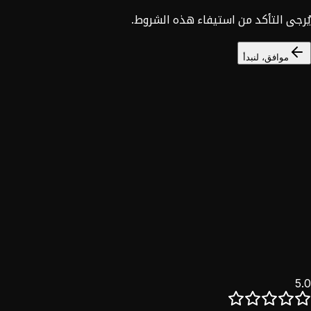
يُرجى التأكد من استيفاء هذه الشروط.
موافق، لنبدأ
السوق السوري
خصم 25%
نؤمن بأن التحول الرقمي حق للجميع. خدماتنا الكاملة للسوق
السوري بخصم حصري.
اكتشف
5.0