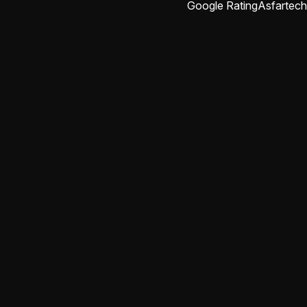
Google Rating
Asfartech
abdulrahman rajab
منذ شهرين