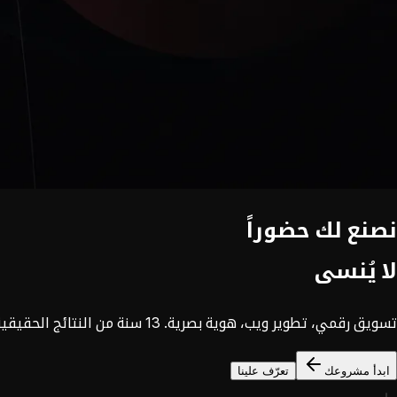
نصنع لك حضوراً
لا يُنسى
تسويق رقمي، تطوير ويب، هوية بصرية. 13 سنة من النتائج الحقيقية في 8 دول.
ابدأ مشروعك
تعرّف علينا