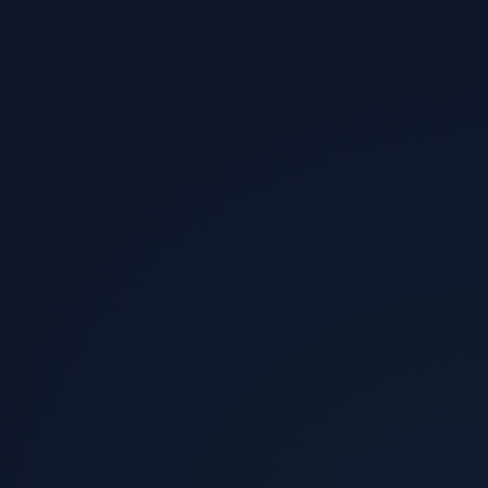
الزوار الذين يشترون
0.5%
الإيرادات الشهرية المقدرة
$11,100
العائد الإعلاني
4.4x
صافي الربح
+344%
عدد المبيعات
74