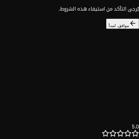
يُرجى التأكد من استيفاء هذه الشروط.
موافق، لنبدأ
السوق السوري
خصم 25%
نؤمن بأن التحول الرقمي حق للجميع. خدماتنا الكاملة للسوق
السوري بخصم حصري.
اكتشف
5.0