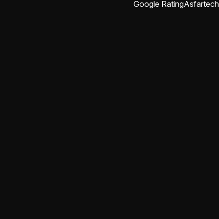
Google Rating
Asfartech
abdulrahman rajab
منذ شهرين