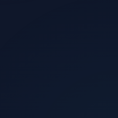
الزوار الذين يشترون
0.5%
الإيرادات الشهرية المقدرة
$11,100
العائد الإعلاني
4.4x
صافي الربح
+344%
عدد المبيعات
74