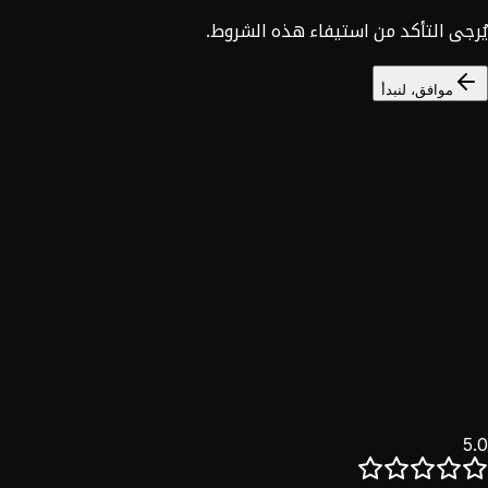
يُرجى التأكد من استيفاء هذه الشروط.
موافق، لنبدأ
السوق السوري
خصم 25%
نؤمن بأن التحول الرقمي حق للجميع. خدماتنا الكاملة للسوق
السوري بخصم حصري.
اكتشف
5.0