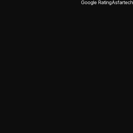
Google Rating
Asfartech
abdulrahman rajab
منذ شهرين