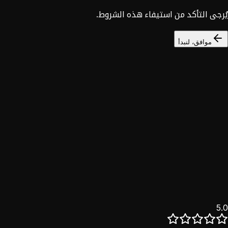
يُرجى التأكد من استيفاء هذه الشروط.
موافق، لنبدأ
السوق السوري
خصم 25%
نؤمن بأن التحول الرقمي حق للجميع. خدماتنا الكاملة للسوق
السوري بخصم حصري.
اكتشف
5.0