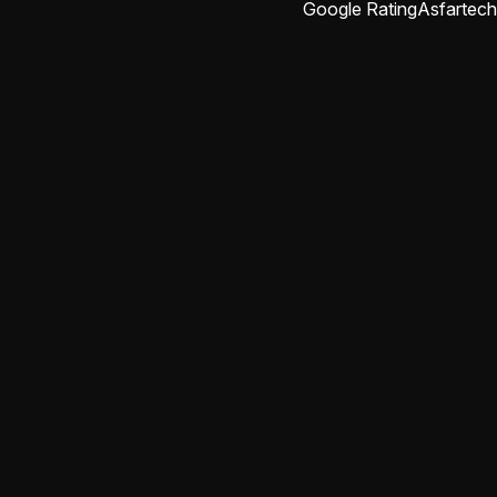
Google Rating
Asfartech
abdulrahman rajab
منذ شهرين