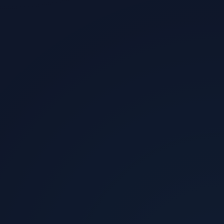
الزوار الذين يشترون
0.5%
الإيرادات الشهرية المقدرة
$11,100
العائد الإعلاني
4.4x
صافي الربح
+344%
عدد المبيعات
74