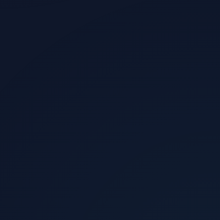
الزوار الذين يشترون
0.5%
الإيرادات الشهرية المقدرة
$11,100
العائد الإعلاني
4.4x
صافي الربح
+344%
عدد المبيعات
74