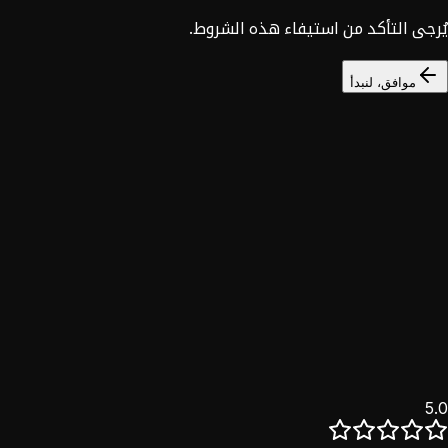
يُرجى التأكد من استيفاء هذه الشروط.
موافق، لنبدأ
السوق السوري
خصم 25%
نؤمن بأن التحول الرقمي حق للجميع. خدماتنا الكاملة للسوق
السوري بخصم حصري.
اكتشف
5.0