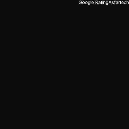
Google Rating
Asfartech
abdulrahman rajab
منذ شهرين