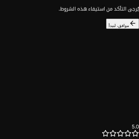
يُرجى التأكد من استيفاء هذه الشروط.
موافق، لنبدأ
السوق السوري
خصم 25%
نؤمن بأن التحول الرقمي حق للجميع. خدماتنا الكاملة للسوق
السوري بخصم حصري.
اكتشف
5.0