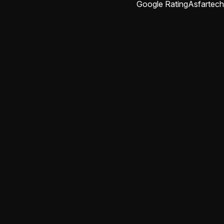
Google Rating
Asfartech
abdulrahman rajab
منذ شهرين