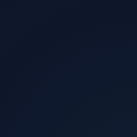
الزوار الذين يشترون
0.5%
الإيرادات الشهرية المقدرة
$11,100
العائد الإعلاني
4.4x
صافي الربح
+344%
عدد المبيعات
74