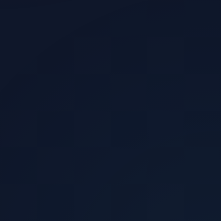
الزوار الذين يشترون
0.5%
الإيرادات الشهرية المقدرة
$11,100
العائد الإعلاني
4.4x
صافي الربح
+344%
عدد المبيعات
74