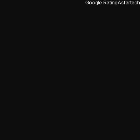
Google Rating
Asfartech
abdulrahman rajab
منذ شهرين