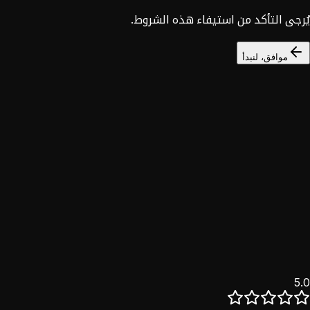
يُرجى التأكد من استيفاء هذه الشروط.
موافق، لنبدأ
السوق السوري
خصم 25%
نؤمن بأن التحول الرقمي حق للجميع. خدماتنا الكاملة للسوق
السوري بخصم حصري.
اكتشف
5.0