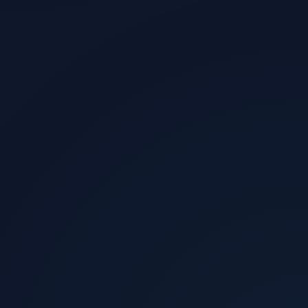
الزوار الذين يشترون
0.5%
الإيرادات الشهرية المقدرة
$11,100
العائد الإعلاني
4.4x
صافي الربح
+344%
عدد المبيعات
74