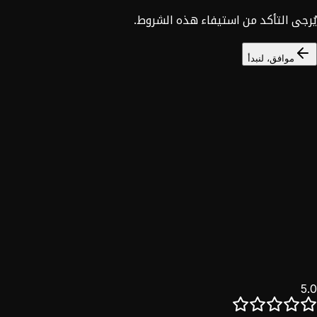
يُرجى التأكد من استيفاء هذه الشروط.
موافق، لنبدأ
السوق السوري
خصم 25%
نؤمن بأن التحول الرقمي حق للجميع. خدماتنا الكاملة للسوق
السوري بخصم حصري.
اكتشف
5.0