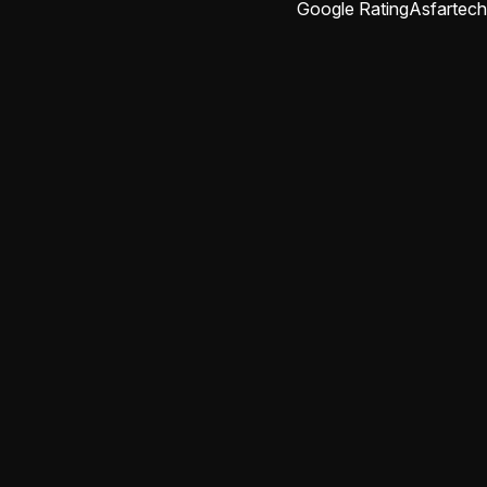
Google Rating
Asfartech
abdulrahman rajab
منذ شهرين