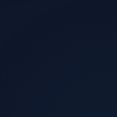
الزوار الذين يشترون
0.5%
الإيرادات الشهرية المقدرة
$11,100
العائد الإعلاني
4.4x
صافي الربح
+344%
عدد المبيعات
74