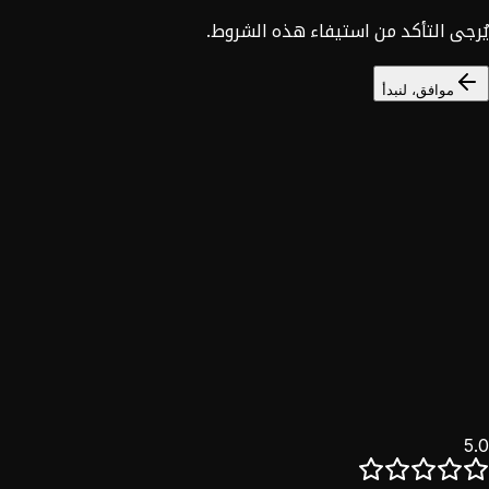
يُرجى التأكد من استيفاء هذه الشروط.
موافق، لنبدأ
السوق السوري
خصم 25%
نؤمن بأن التحول الرقمي حق للجميع. خدماتنا الكاملة للسوق
السوري بخصم حصري.
اكتشف
5.0