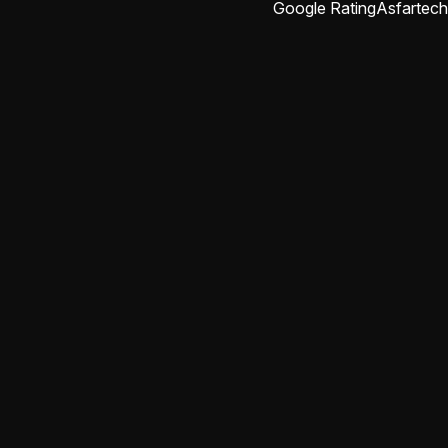
Google Rating
Asfartech
abdulrahman rajab
منذ شهرين